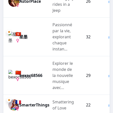
AstorPlace
26
rides in a
Jeep
Passionné
par la vie,
🇭🇰
星墨
explorant
32
chaque
instan...
Explorer le
monde de
🇨🇳
bexoc68566
la nouvelle
29
musique
avec...
🇫🇷
Smattering
SmarterThings
22
of Love