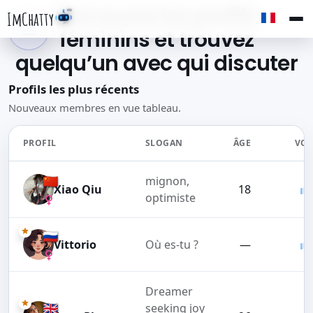
Parcourez les profils
ImChatty
féminins et trouvez
quelqu’un avec qui discuter
Profils les plus récents
Nouveaux membres en vue tableau.
PROFIL
SLOGAN
ÂGE
VOT
🇨🇳
mignon,
Xiao Qiu
18
optimiste
🇷🇺
Vittorio
Où es-tu ?
—
Dreamer
🇬🇧
seeking joy