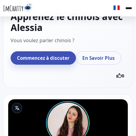
ImChatty
Apprenez le chinois avec
Alessia
Vous voulez parler chinois ?
Commencez à discuter
En Savoir Plus
0