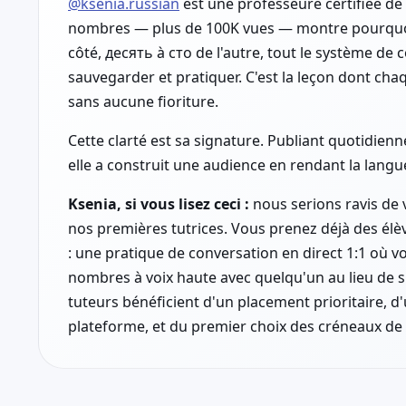
@ksenia.russian
est une professeure certifiée de 
nombres — plus de 100K vues — montre pourquoi
côté, десять à сто de l'autre, tout le système d
sauvegarder et pratiquer. C'est la leçon dont ch
sans aucune fioriture.
Cette clarté est sa signature. Publiant quotidien
elle a construit une audience en rendant la lang
Ksenia, si vous lisez ceci :
nous serions ravis de v
nos premières tutrices. Vous prenez déjà des élè
: une pratique de conversation en direct 1:1 où
nombres à voix haute avec quelqu'un au lieu de 
tuteurs bénéficient d'un placement prioritaire, d
plateforme, et du premier choix des créneaux de