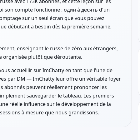
russe avec 173K abonnés, et cette leçon sur les
 son compte fonctionne : один à десять d'un
e comptage sur un seul écran que vous pouvez
aque débutant a besoin dès la première semaine,
nement, enseignant le russe de zéro aux étrangers,
ue organisée plutôt que déroutante.
ous accueillir sur ImChatty en tant que l'une de
ves par DM — ImChatty leur offre un véritable foyer
 vos abonnés peuvent réellement prononcer les
simplement sauvegarder le tableau. Les premiers
'une réelle influence sur le développement de la
 sessions à mesure que nous grandissons.