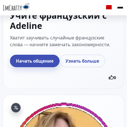
ImChatty
Учите французский с
Adeline
Хватит заучивать случайные французские
слова — начните замечать закономерности.
Начать общение
Узнать больше
0